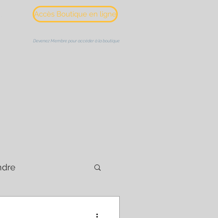
Accès Boutique en ligne
s-tu ?
Devenez Membre pour accéder à la boutique
ndre