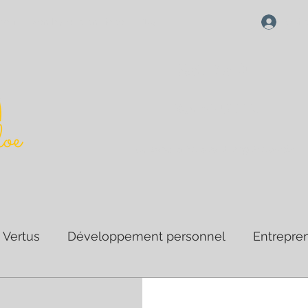
Qui e
nda
Mon histoire en vidéo
Plus
MAGIK ALOE
Karen MULLER
partenaire Forever Living Products
Vertus
Développement personnel
Entrepre