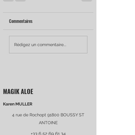
Commentaires
Rédigez un commentaire...
MAGIK ALOE
Karen MULLER
4 rue de Rochopt 91800 BOUSSY ST
ANTOINE
+33 6 52 69 61 34