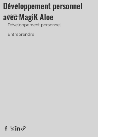
Développement personnel
Produits
avec MagiK Aloe
Vertus
Développement personnel
Entreprendre