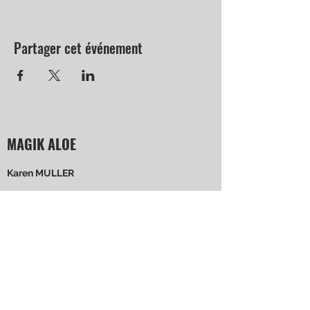
Partager cet événement
MAGIK ALOE
Karen MULLER
4 rue de Rochopt 91800 BOUSSY ST
ANTOINE
+33 6 52 69 61 34
Suivez-moi !