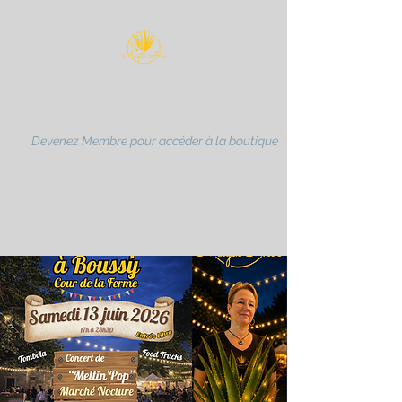
MAGIK ALOE
Devenez Membre pour accéder à la boutique
Karen MULLER
partenaire Forever Living Products