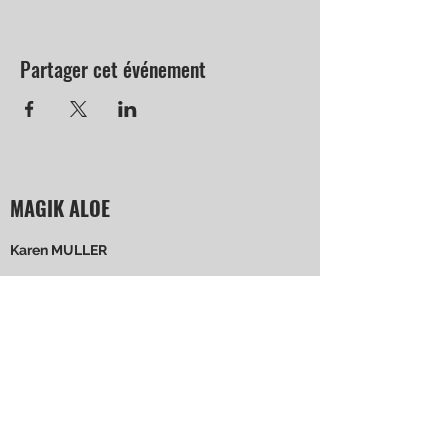
Partager cet événement
MAGIK ALOE
Karen MULLER
4 rue de Rochopt 91800 BOUSSY ST
ANTOINE
+33 6 52 69 61 34
Suivez-moi !