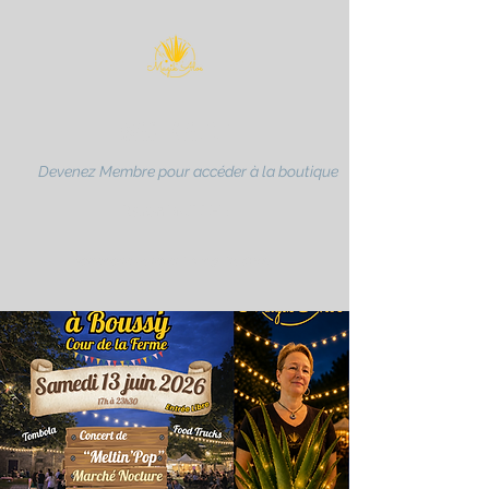
MAGIK ALOE
Devenez Membre pour accéder à la boutique
Karen MULLER
partenaire Forever Living Products