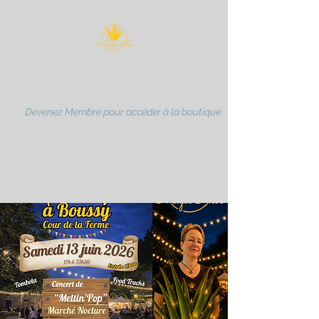
MAGIK ALOE
Devenez Membre pour accéder à la boutique
Karen MULLER
Forever Living Products Partner