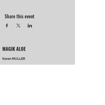
Share this event
MAGIK ALOE
Karen MULLER
4 rue de Rochopt 91800 BOUSSY ST
ANTOINE
+33 6 52 69 61 34
Suivez-moi !