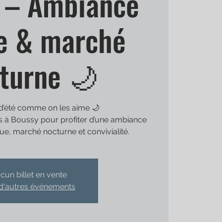
 – Ambiance
ve & marché
turne 🌙
d’été comme on les aime 🌙
 à Boussy pour profiter d’une ambiance
ue, marché nocturne et convivialité.
cun billet en vente
 d'autres événements