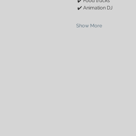
 ✔️ Food trucks
 ✔️ Animation DJ
Show More