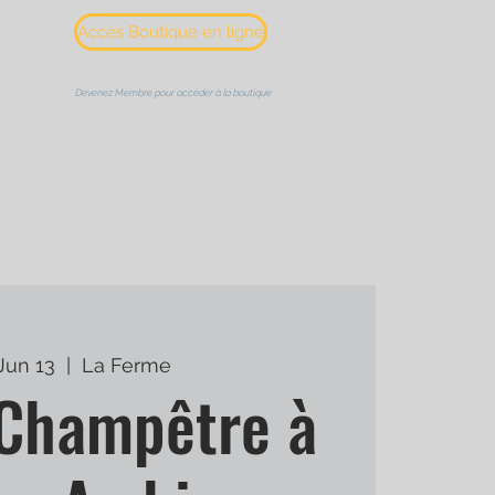
Accès Boutique en ligne
s-tu ?
Devenez Membre pour accéder à la boutique
 Jun 13
  |  
La Ferme
 Champêtre à