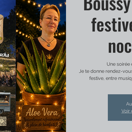
Boussy
festi
noc
Une soirée 
Je te donne rendez-vous
festive, entre musiq
Au
Voir