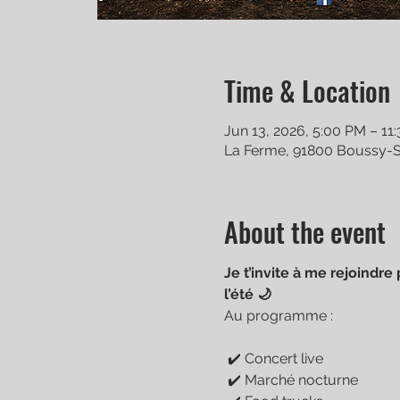
Time & Location
Jun 13, 2026, 5:00 PM – 11
La Ferme, 91800 Boussy-Sa
About the event
Je t’invite à me rejoindr
l’été 🌙
Au programme :
 ✔️ Concert live
 ✔️ Marché nocturne