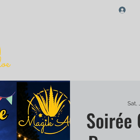
Qui e
s
My Story in video
Newsletter
MAGIK ALOE
Karen MULLER
Forever Living Products Partner
Sat,
Soirée