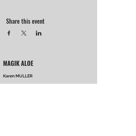
Share this event
MAGIK ALOE
Karen MULLER
4 rue de Rochopt 91800 BOUSSY ST
ANTOINE
+33 6 52 69 61 34
Suivez-moi !