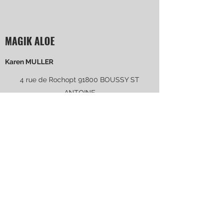
MAGIK ALOE
Karen MULLER
4 rue de Rochopt 91800 BOUSSY ST
ANTOINE
+33 6 52 69 61 34
Suivez-moi !
Voltaire
"J'ai décidé d'être heureux parce que c'est
bon